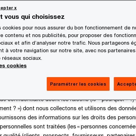
 ou « notre », où chacune de ces entités agissant de ma
epter x
istincte des autres entités) est fortement engagée da
st vous qui choisissez
nnées à caractère personnel.
s cookies pour nous assurer du bon fonctionnement de no
re contenu et nos publicités, pour proposer des fonctionn
actère personnel (ou « données personnelles ») visent
ociaux et afin d’analyser notre trafic. Nous partageons 
ve à une personne physique identifiée ou identifiable. 
t à votre navigation sur notre site, avec nos partenaires
rès large, il faut retenir comme étant à caractère perso
e réseaux sociaux.
ors que l’identification de la personne est possible (t
les cookies
énom d’une personne), mais également toute informat
ndirectement son identification (telle qu’une adresse 
Paramétrer les cookies
Accepte
e confidentialité décrit les raisons (le « pourquoi » ?) 
ment ? ») dont nous collectons et utilisons des donné
fournissons des informations sur les droits des perso
ersonnelles sont traitées (les « personnes concernées
r qualité (clients, prospects, fournisseurs, partenaires