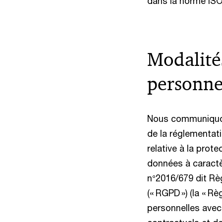
dans la norme ISO
Modalité
personne
Nous communiquon
de la réglementati
relative à la prot
données à caractè
n°2016/679 dit Rè
(« RGPD ») (la « 
personnelles avec 