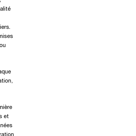
alité
iers.
smises
 ou
haque
ation,
anière
s et
nnées
ration