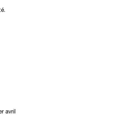
té.
r avril