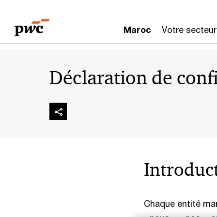
Aller
Aller
au
au
Maroc
Votre secteur
contenu
pied
de
page
Déclaration de confi
Introduc
Chaque entité mar