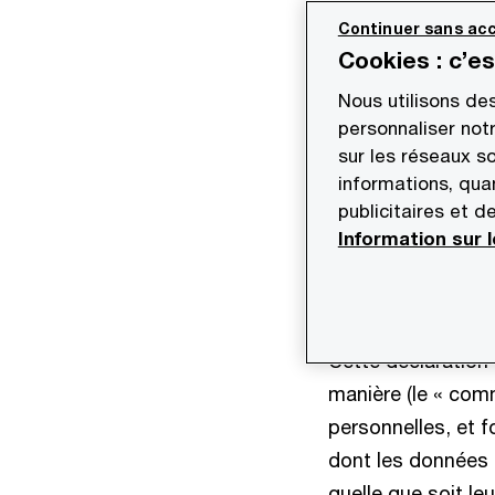
« nous », « nos »,
Continuer sans acc
indépendante et d
Cookies : c’e
protection des do
Nous utilisons de
personnaliser not
Les données à car
sur les réseaux s
information relati
informations, quan
définition étant t
publicitaires et d
toute donnée dès l
Information sur 
que les nom et pr
permettant même i
Cette déclaration d
manière (le « com
personnelles, et 
dont les données p
quelle que soit leu