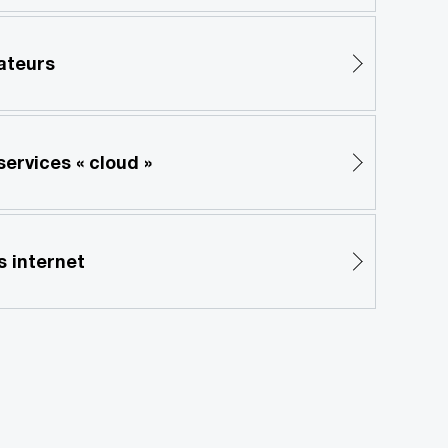
ateurs
services « cloud »
s internet