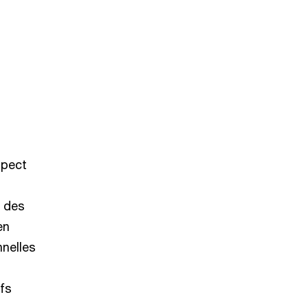
spect
t des
en
nelles
ifs