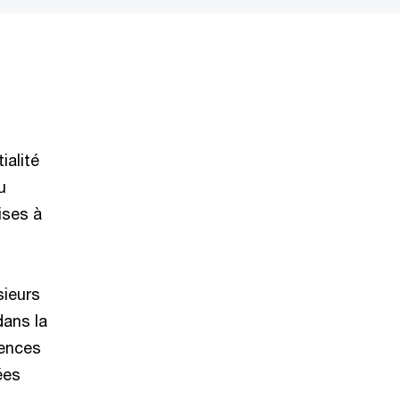
ialité
u
ises à
sieurs
dans la
gences
ées