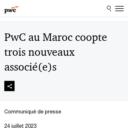
Aller
Aller
au
au
contenu
pied
de
page
PwC au Maroc coopte
trois nouveaux
associé(e)s
Communiqué de presse
24 juillet 2023