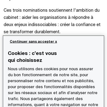
Ces trois nominations soutiennent l'ambition du
cabinet : aider les organisations à répondre à
deux enjeux indissociables : créer la confiance et
se transformer durablement.
Continuer sans accepter x
Elles illustrent le dynamisme du cabinet qui
conforte ses expertises pluridisciplinaires au
Cookies : c’est vous
service des deux piliers de sa stratégie The New
qui choisissez
Equation : le développement durable et la
Nous utilisons des cookies pour nous assurer
technologie.
du bon fonctionnement de notre site, pour
personnaliser notre contenu et nos publicités,
Activités d’audit et de conseil en
pour proposer des fonctionnalités disponibles
gestion des risques
sur les réseaux sociaux et afin d’analyser notre
trafic. Nous partageons également des
Kenza Sabouni :
Expert-comptable, diplômée de
informations, quant à votre navigation sur notre