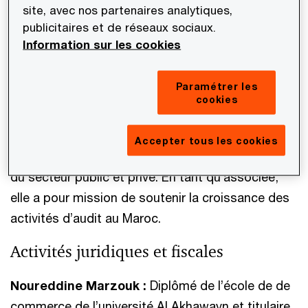
site, avec nos partenaires analytiques,
l’Ecole Nationale de Commerce et de Gestion de
publicitaires et de réseaux sociaux.
Settat, elle rejoint les équipes de PwC au Maroc
Information sur les cookies
en 2008. Avec plus de 16 ans d'expérience dans
les métiers de l’audit et du conseil financier et
Paramétrer les
comptable, elle gère aujourd'hui plusieurs
cookies
missions d’audit et de conseil dans différents
secteurs d’activité, auprès de grands groupes
Accepter tous les cookies
marocains ou filiales de groupes internationaux,
du secteur public et privé. En tant qu’associée,
elle a pour mission de soutenir la croissance des
activités d’audit au Maroc.
Activités juridiques et fiscales
Noureddine Marzouk :
Diplômé de l’école de de
commerce de l’université Al Akhawayn et titulaire