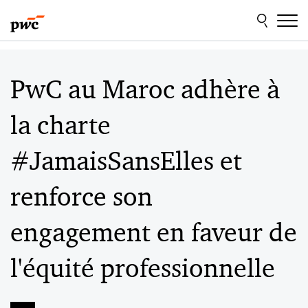
Aller
Aller
au
au
contenu
pied
de
page
PwC au Maroc adhère à
la charte
#JamaisSansElles et
renforce son
engagement en faveur de
l'équité professionnelle