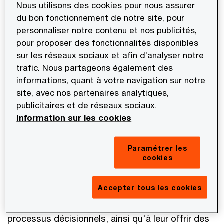
Nous utilisons des cookies pour nous assurer
Un partenariat collectif avec Jamais
du bon fonctionnement de notre site, pour
Sans Elles pour un engagement
personnaliser notre contenu et nos publicités,
individuel renforcé
pour proposer des fonctionnalités disponibles
sur les réseaux sociaux et afin d’analyser notre
trafic. Nous partageons également des
Pour instaurer un réel changement et surmonter
informations, quant à votre navigation sur notre
les obstacles professionnels auxquels les
site, avec nos partenaires analytiques,
femmes font face, #JamaisSansElles s'engage
publicitaires et de réseaux sociaux.
pleinement dans deux domaines clés : la visibilité
Information sur les cookies
des femmes lors des prises de parole et leur
représentation dans les instances de
Paramétrer les
gouvernance. Depuis sa création en 2016, cette
cookies
association propose de manière pragmatique des
actions concrètes visant à promouvoir l'égalité de
Accepter tous les cookies
participation et de visibilité des femmes dans les
processus décisionnels, ainsi qu'à leur offrir des