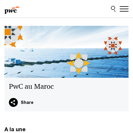
Aller
Aller
au
au
contenu
pied
de
page
PwC au Maroc
Share
A la une