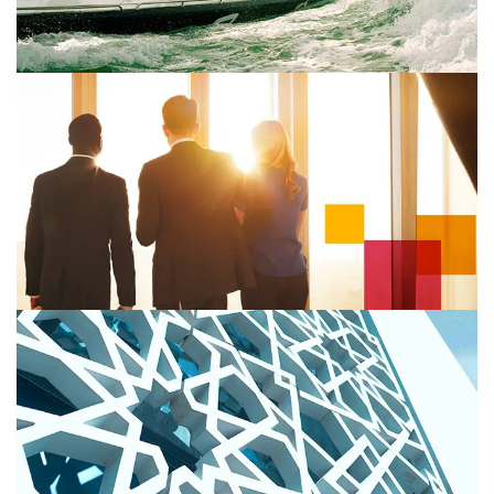
Priorités 2023 des Directions Financières
Situation géopolitique tendue, retour de l’inflation, crise
de l’énergie… Comment garder le cap face à
l’incertitude&nbsp;?
Le dirigeant à l’épreuve de la résilience, 26e
Global CEO Survey
Près d’un dirigeant français sur deux pense que son
entreprise ne sera pas viable dans dix ans si elle ne se
transforme pas.