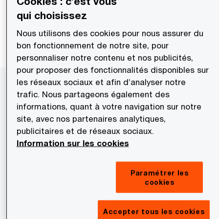
Cookies : c’est vous
qui choisissez
La finance en mouvement
Nous utilisons des cookies pour nous assurer du
bon fonctionnement de notre site, pour
4ème CFO Survey Maroc
personnaliser notre contenu et nos publicités,
pour proposer des fonctionnalités disponibles sur
les réseaux sociaux et afin d’analyser notre
Notre stratégie
trafic. Nous partageons également des
informations, quant à votre navigation sur notre
Être l’acteur de référence de la création de
site, avec nos partenaires analytiques,
confiance et de la transformation durable des
publicitaires et de réseaux sociaux.
entreprises.
Information sur les cookies
Paramétrer les
cookies
En savoir plus
Accepter tous les cookies