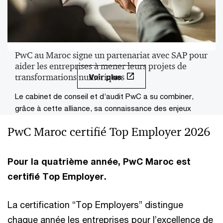
PwC au Maroc signe un partenariat avec SAP pour
aider les entreprises à mener leurs projets de
transformations numériques
Voir plus
Le cabinet de conseil et d’audit PwC a su combiner,
grâce à cette alliance, sa connaissance des enjeux
métiers et de l’expérience client avec les solutions et
PwC Maroc certifié Top Employer 2026
logiciels innovants de SAP.
Pour la quatrième année, PwC Maroc est
certifié Top Employer.
La certification “Top Employers” distingue
chaque année les entreprises pour l’excellence de