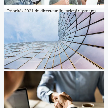
Priorités 2021 du directeur financier&nbsp;: un
agenda dicté par les profondes mutations de la
crise
Pour la neuvième année consécutive, PwC France et
Maghreb et la DFCG publient les résultats de leur
enquête « Se réinventer durablement » consacrée aux
priorités 2021 du directeur financier.
PwC nomme Hind Barakat en tant qu’Associée
pour accompagner l'accélération de la
transformation des directions financières
Découvrez les nouveaux associés nommés par PwC
Maroc pour FY22.